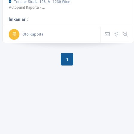
Triester Straße 198, A - 1230 Wien
Autopaint Kaporta - ...
İmkanlar :
Oto Kaporta
1