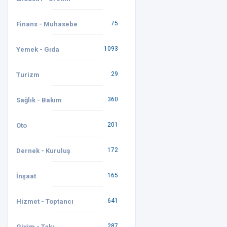
75
Finans - Muhasebe
1093
Yemek - Gıda
29
Turizm
360
Sağlık - Bakım
201
Oto
172
Dernek - Kuruluş
165
İnşaat
641
Hizmet - Toptancı
287
Giyim - Takı