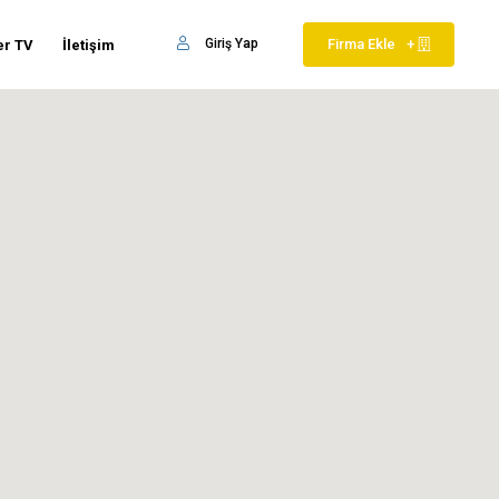
Giriş Yap
Firma Ekle
+
er TV
İletişim