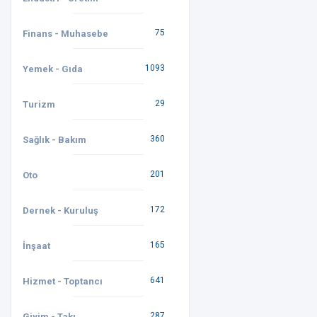
75
Finans - Muhasebe
1093
Yemek - Gıda
29
Turizm
360
Sağlık - Bakım
201
Oto
172
Dernek - Kuruluş
165
İnşaat
641
Hizmet - Toptancı
287
Giyim - Takı