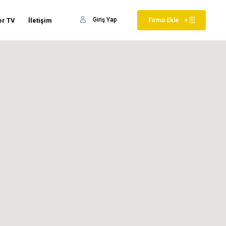
Giriş Yap
Firma Ekle
+
er TV
İletişim